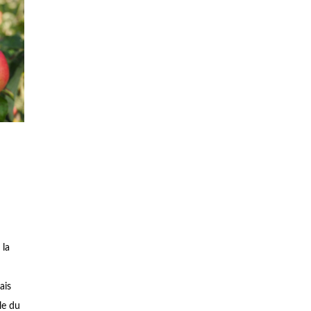
 la
ais
le du